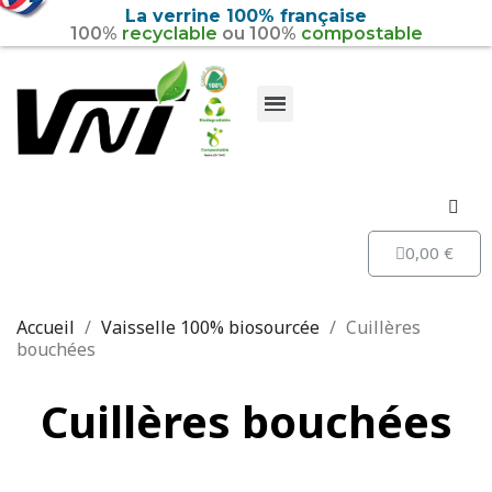
La verrine 100% française
100%
recyclable
ou 100%
compostable
Vaisselle 100% recyclable
Vaisselle 100% biosourcée
0,00 €
Accueil
Vaisselle 100% biosourcée
Cuillères
bouchées
Cuillères bouchées